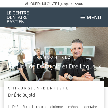
AUJOURD'HUI OUVERT
jusqu'à 16h00
MENU
RENCONTREZ
l’équipe de Dr Bujold et Dre Lagueux
CHIRURGIEN-DENTISTE
Dr Éric Bujold
Le Dr Éric Bujold a reçu son diplôme en médecine dentaire