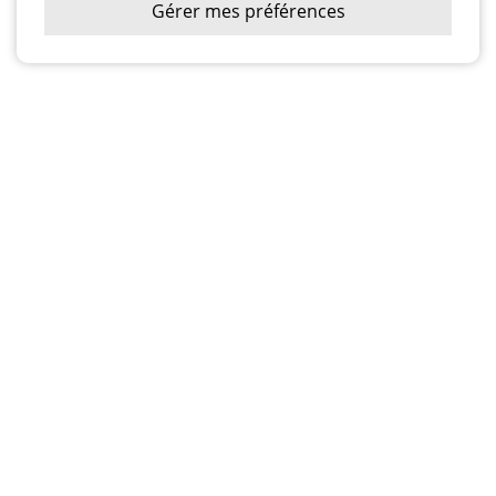
Gérer mes préférences
NOUS JOINDRE
2350, boulevard Bastien
Québec QC G2B 1B5
T: 418-843-8614
HEURES D'OUVERTURE
Rendez-vous à la page
nous joindre
afin de vérifier les heures d’ouverture
de votre clinique.
LIENS UTILES
Prendre un rendez-vous